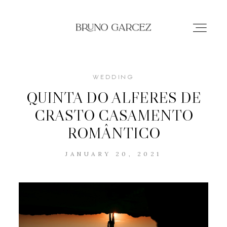
WEDDING
HOME
QUINTA DO ALFERES DE
CRASTO CASAMENTO
PORTFOLIO
ROMÂNTICO
ABOUT
JANUARY 20, 2021
CONTACT